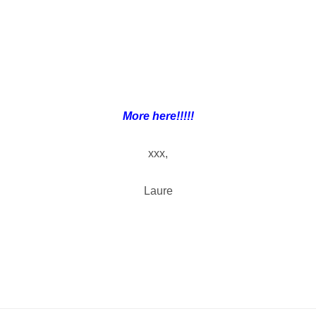
More here
!!!!!
xxx,
Laure