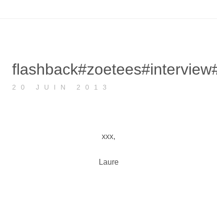
flashback#zoetees#interview#
20 JUIN 2013
xxx,
Laure