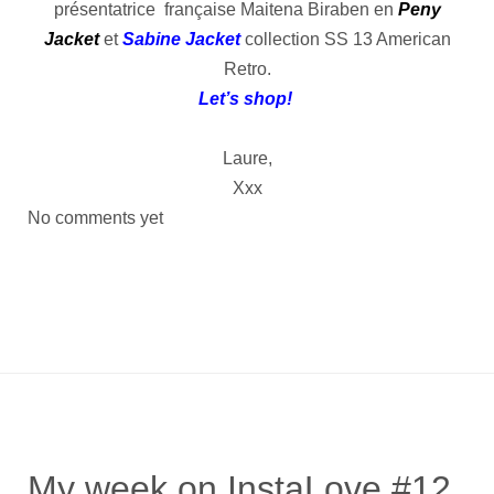
présentatrice française Maitena Biraben en
Peny
Jacket
et
Sabine Jacket
collection SS 13 American
Retro.
Let’s shop!
Laure,
Xxx
No comments yet
My week on InstaLove #12