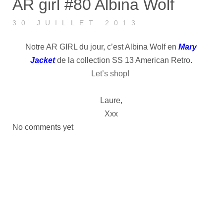
AR girl #80 Albina Wolf
30 JUILLET 2013
Notre AR GIRL du jour, c’est Albina Wolf en
Mary
Jacke
t
de la collection SS 13 American Retro.
Let’s shop!
Laure,
Xxx
No comments yet