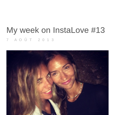
My week on InstaLove #13
7 AOÛT 2013