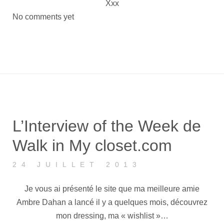
Xxx
No comments yet
L’Interview of the Week de
Walk in My closet.com
24 JUILLET 2013
Je vous ai présenté le site que ma meilleure amie
Ambre Dahan a lancé il y a quelques mois, découvrez
mon dressing, ma « wishlist »…