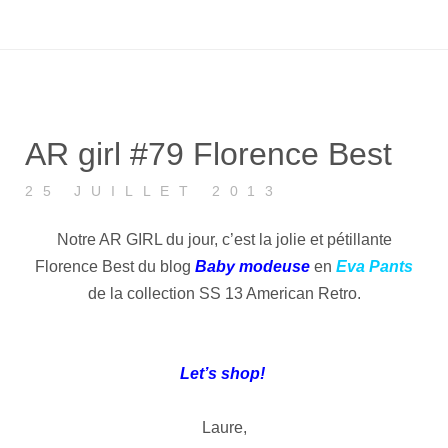
AR girl #79 Florence Best
25 JUILLET 2013
Notre AR GIRL du jour, c’est la jolie et pétillante
Florence Best du blog
Baby modeuse
en
Eva Pants
de la collection SS 13 American Retro.
Let’s shop!
Laure,