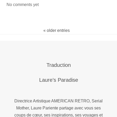
No comments yet
« older entries
Traduction
Laure’s Paradise
Directrice Artistique AMERICAN RETRO, Serial
Mother, Laure Pariente partage avec vous ses
coups de cœur, ses inspirations, ses voyages et